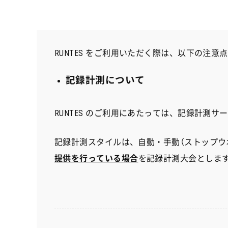
a
w
i
c
i
n
e
t
e
b
t
RUNTES をご利用いただく際は、以下の注意
o
e
o
r
記録計測について
k
RUNTES のご利用にあたっては、記録計測
記録計測スタイルは、自動・手動（ストップウ
提供を行っている場合
を記録計測大会としま