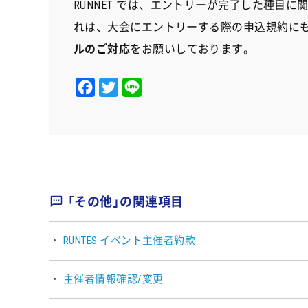
RUNNET では、エントリーが完了した種目
れは、大会にエントリーする際の申込規約に
ルのご対応
をお願いしております。
F
T
L
a
w
i
c
i
n
e
t
e
b
t
o
e
「その他」の関連項目
o
r
k
RUNTES イベント主催者約款
主催者情報確認/変更