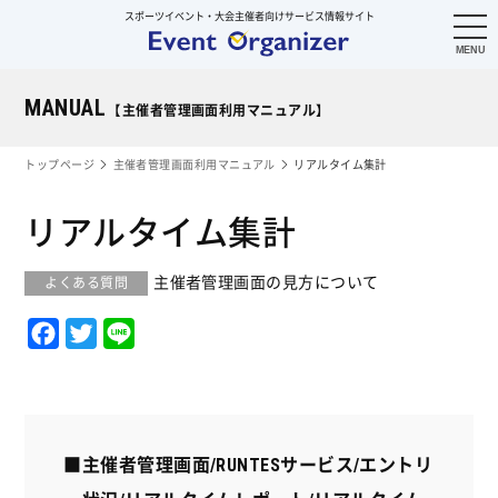
スポーツイベント・大会主催者向けサービス情報サイト
MANUAL
【主催者管理画面利用マニュアル】
トップページ
主催者管理画面利用マニュアル
リアルタイム集計
リアルタイム集計
主催者管理画面の見方について
F
T
L
a
w
i
c
i
n
e
t
e
b
t
■主催者管理画面/RUNTESサービス/エントリ
o
e