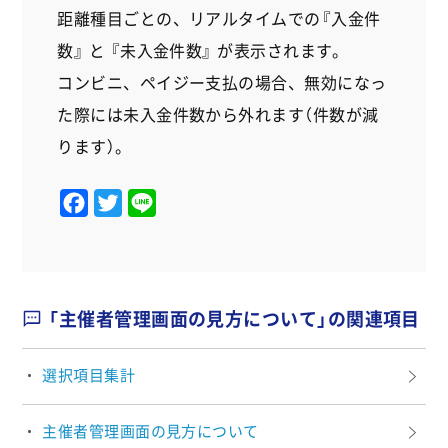
距離種目ごとの、リアルタイムでの『入金件
数』 と 『未入金件数』 が表示されます。
コンビニ、ペイジー支払の場合、無効になっ
た際には未入金件数から外れます（件数が減
ります）。
F
T
L
a
w
i
c
i
n
e
t
e
b
t
「主催者管理画面の見方について」の関連項目
o
e
o
r
選択項目集計
k
主催者管理画面の見方について