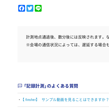
F
T
L
a
w
i
c
i
n
e
t
e
b
t
計測地点通過後、数分後には反映されます。
o
e
※会場の通信状況によっては、遅延する場合
o
r
k
「記録計測」のよくある質問
【.finsher】 サンプル動画を見ることはできます