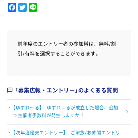
F
T
L
a
w
i
c
i
n
e
t
e
b
t
前年度のエントリー者の参加料は、無料/割
o
e
引/有料を選択することができます。
o
r
k
「募集広報・エントリー」のよくある質問
【ゆずれ〜る】 ゆずれ～るが成立した場合、追加
で主催者手数料が発生しますか？
【次年度優先エントリー】 ご家族/お仲間エントリ