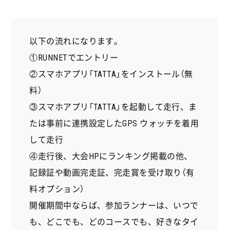
c
i
n
e
t
e
b
t
以下の流れになります。
o
e
①RUNNETでエントリー
o
r
②スマホアプリ「TATTA」をインストール（無
k
料）
③スマホアプリ「TATTA」を起動して走行、ま
たは事前に連携設定したGPS ウォッチを着用
して走行
④走行後、大会HPにランキング掲載の他、
記録証や動画完走証、完走賞を受け取り（有
料オプション）
開催期間中ならば、参加ランナーは、いつで
も、どこでも、どのコースでも、好きなタイ